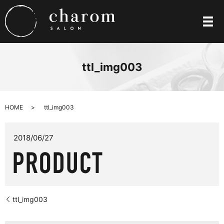
メ
ttl_img003
HOME
ttl_img003
2018/06/27
ttl_img003