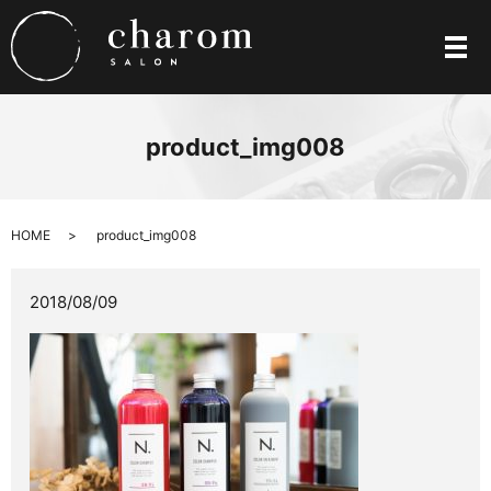
メ
product_img008
HOME
product_img008
2018/08/09