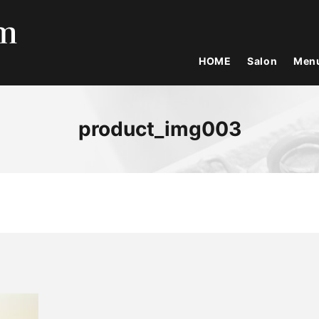
HOME
Salon
Men
product_img003