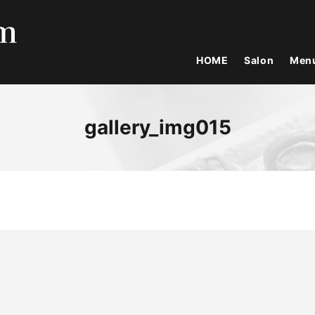
HOME
Salon
Men
gallery_img015