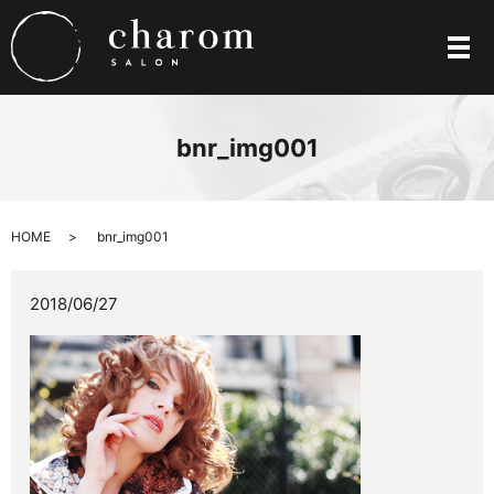
メ
bnr_img001
HOME
bnr_img001
2018/06/27