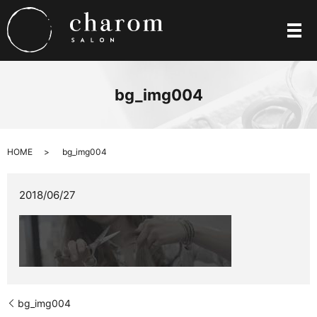
メ
bg_img004
HOME
bg_img004
2018/06/27
bg_img004