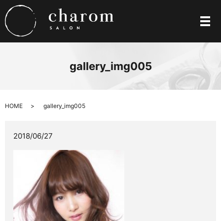
メ
gallery_img005
HOME
gallery_img005
2018/06/27